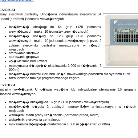
CS302C51
alny sterownik centralny Umo�liwia indywidualne sterowanie 64
upami (strefami) jednostek wewn�trznych.
mo�liwo�� obs�ugi do 64 grup (128 jednostek
wewn�trznych, maks. 10 jednostek zewn�trznych)
mo�liwo�� obs�ugi do 128 grup (128 jednostek
wewn�trznych, maks. 10 jednostek zewn�trznych) przez 2
zdalne sterowniki centralne umieszczone w r�nych
miejscach
sterowanie strefowe
sterowanie grupowe
wy�wietlanie kodu awarii
maksymalna d�ugo�� okablowania 1 000 m (��cznie: 2
000 m)
mo�liwo�� kontroli kierunku i ilo�ci nawiewanego powietrza dla systemu HRV
rozbudowane funkcje programowanego zegara
CS301B51
entralny wy��cznik Umo�liwia wsp�lne lub indywidualne sterowanie 16 grupami
ednostek wewn�trznych.
mo�liwo�� obs�ugi do 16 grup (128 jednostek wewn�trznych)
mo�liwo�� u�ycia 2 zdalnych sterownik�w umieszczonych w r�nych
miejscach
wska�nik stanu pracy urz�dzenia (normalna praca, alarm)
wska�nik sterowania centralnego
maksymalna d�ugo�� okablowania 1 000 m (��cznie: 2 000m)