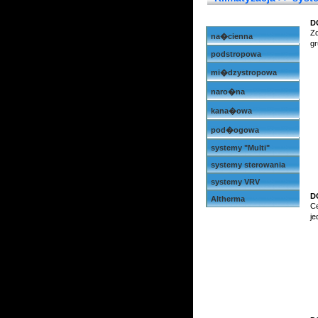
D
Zd
na�cienna
gr
podstropowa
mi�dzystropowa
naro�na
kana�owa
pod�ogowa
systemy "Multi"
systemy sterowania
systemy VRV
D
Altherma
C
j