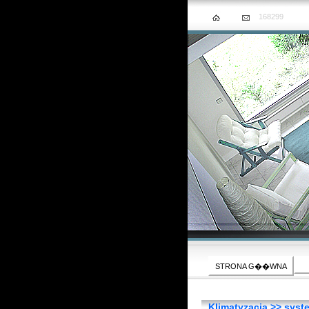
168299
STRONA G��WNA
Klimatyzacja >> syst