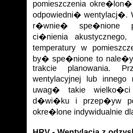
pomieszczenia okre�lon�
odpowiedni� wentylacj�.
r�wnie� spe�nione p
ci�nienia akustycznego,
temperatury w pomieszcz
by� spe�nione to nale�y
trakcie planowania. P
wentylacyjnej lub inneg
uwag� takie wielko�ci 
d�wi�ku i przep�yw p
okre�lone indywidualnie d
HRV - Wentylacja z odzy