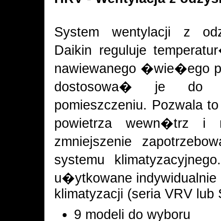
System wentylacji z od
Daikin reguluje temperat
nawiewanego �wie�ego pow
dostosowa� je do
pomieszczeniu. Pozwala 
powietrza wewn�trz i
zmniejszenie zapotrzebow
systemu klimatyzacyjn
u�ytkowane indywidualnie 
klimatyzacji (seria VRV lub 
9 modeli do wyboru