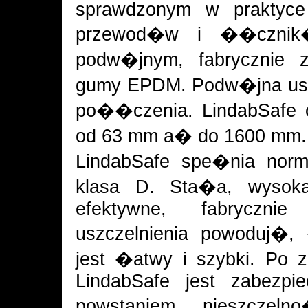
sprawdzonym w praktyce
przewod�w i ��cznik
podw�jnym, fabrycznie 
gumy EPDM. Podw�jna usz
po��czenia. LindabSafe o
od 63 mm a� do 1600 mm.
LindabSafe spe�nia no
klasa D. Sta�a, wysok
efektywne, fabrycznie
uszczelnienia powoduj�
jest �atwy i szybki. Po 
LindabSafe jest zabezpi
powstaniem nieszczeln