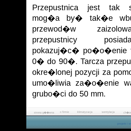
Przepustnica jest tak 
mog�a by� tak�e wbu
przewod�w zaizolow
przepustnicy pos
pokazuj�c� po�o�enie ta
0� do 90�. Tarcza przep
okre�lonej pozycji za po
umo�liwia za�o�enie war
grubo�ci do 50 mm.
o firmie
klimatyzacja
wentylacja
strona g��wna
ch�od
projekt i