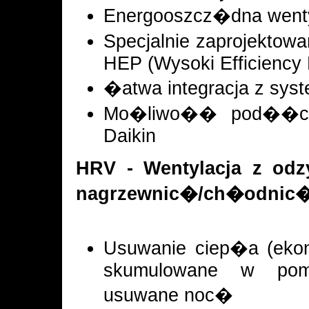
Energooszcz�dna wentyl
Specjalnie zaprojekto
HEP (Wysoki Efficiency
�atwa integracja z sy
Mo�liwo�� pod��cze
Daikin
HRV - Wentylacja z odz
nagrzewnic�/ch�odnic
Usuwanie ciep�a (ekon
skumulowane w pomi
usuwane noc�