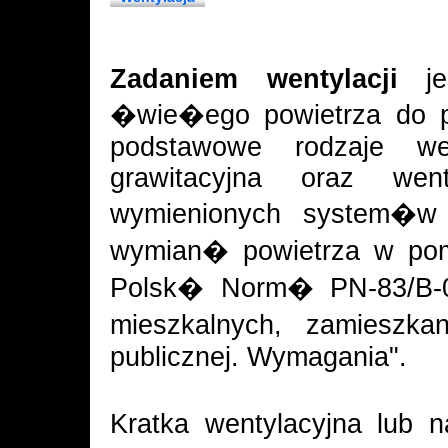
Zadaniem wentylacji
jes
�wie�ego powietrza do 
podstawowe rodzaje wen
grawitacyjna oraz we
wymienionych system�
wymian� powietrza w pomi
Polsk� Norm� PN-83/B-0
mieszkalnych, zamieszka
publicznej. Wymagania".
Kratka wentylacyjna lub