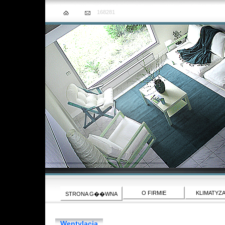
168281
O FIRMIE
KLIMATYZ
STRONA G��WNA
Wentylacja