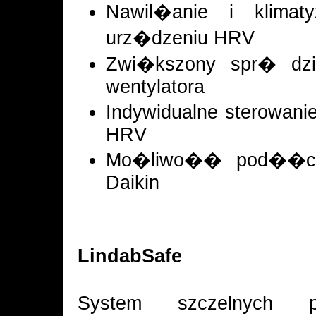
Nawil�anie i klimat
urz�dzeniu HRV
Zwi�kszony spr� dzi
wentylatora
Indywidualne sterowan
HRV
Mo�liwo�� pod��cze
Daikin
LindabSafe
System szczelnych p