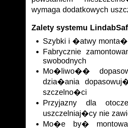
wymaga dodatkowych uszc
Zalety systemu LindabSaf
Szybki i �atwy monta�
Fabrycznie zamontowa
swobodnych
Mo�liwo�� dopasow
dzia�ania dopasowuj�
szczelno�ci
Przyjazny dla otoc
uszczelniaj�cy nie zaw
Mo�e by� montowan