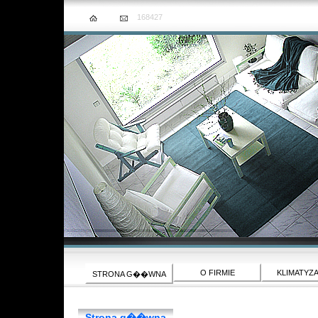
168427
O FIRMIE
KLIMATYZ
STRONA G��WNA
Strona g��wna