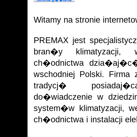
Witamy na stronie internet
PREMAX jest specjalisty
bran�y klimatyzacji, w
ch�odnictwa dzia�aj�c�
wschodniej Polski. Firma 
tradycj� posiada
do�wiadczenie w dziedzi
system�w klimatyzacji, we
ch�odnictwa i instalacji el