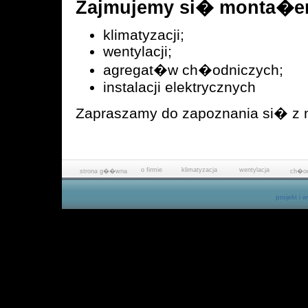
Zajmujemy si� monta�e
klimatyzacji;
wentylacji;
agregat�w ch�odniczych;
instalacji elektrycznych
Zapraszamy do zapoznania si� z 
o firmie
klimatyzacja
wentylacja
strona g��wna
ch�od
projekt i