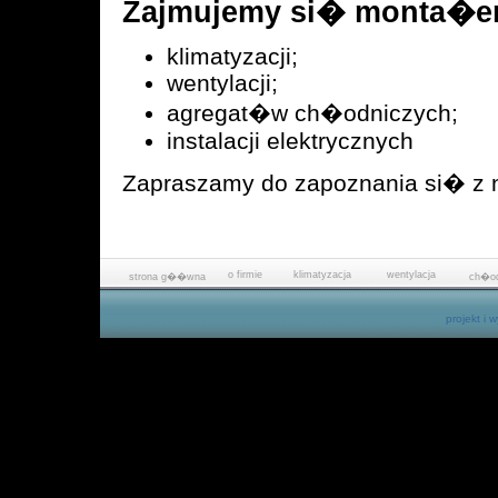
Zajmujemy si� monta�e
klimatyzacji;
wentylacji;
agregat�w ch�odniczych;
instalacji elektrycznych
Zapraszamy do zapoznania si� z 
o firmie
klimatyzacja
wentylacja
strona g��wna
ch�od
projekt i