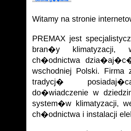
Witamy na stronie internet
PREMAX jest specjalisty
bran�y klimatyzacji, w
ch�odnictwa dzia�aj�c�
wschodniej Polski. Firma 
tradycj� posiada
do�wiadczenie w dziedzi
system�w klimatyzacji, we
ch�odnictwa i instalacji el