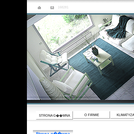
168281
O FIRMIE
KLIMATYZ
STRONA G��WNA
Strona g��wna