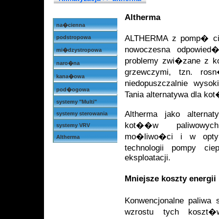
Altherma
na�cienna
ALTHERMA z pomp� cie
podstropowa
nowoczesna odpowied
mi�dzystropowa
problemy zwi�zane z k
naro�na
grzewczymi, tzn. rosn
kana�owa
niedopuszczalnie wyso
pod�ogowa
Tania alternatywa dla k
systemy "Multi"
Altherma jako alternat
systemy sterowania
kot��w paliwowy
systemy VRV
mo�liwo�ci i w optym
Altherma
technologii pompy ci
eksploatacji.
Mniejsze koszty energii
Konwencjonalne paliwa
wzrostu tych koszt�w