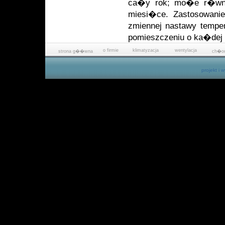
ca�y rok; mo�e r�wni
miesi�ce. Zastosowanie
zmiennej nastawy temp
pomieszczeniu o ka�dej 
o firmie
klimatyzacja
wentylacja
strona g��wna
ch�od
projekt i