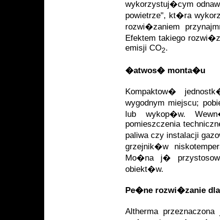
wykorzystuj�cym odnawi
powietrze", kt�ra wykor
rozwi�zaniem przynajmn
Efektem takiego rozwi�z
emisji CO
.
2
�atwos� monta�u
Kompaktow� jednos
wygodnym miejscu; pobi
lub wykop�w. Wewn�
pomieszczenia techniczne
paliwa czy instalacji 
grzejnik�w niskotempe
Mo�na j� przystosow
obiekt�w.
Pe�ne rozwi�zanie dla
Altherma przeznaczona