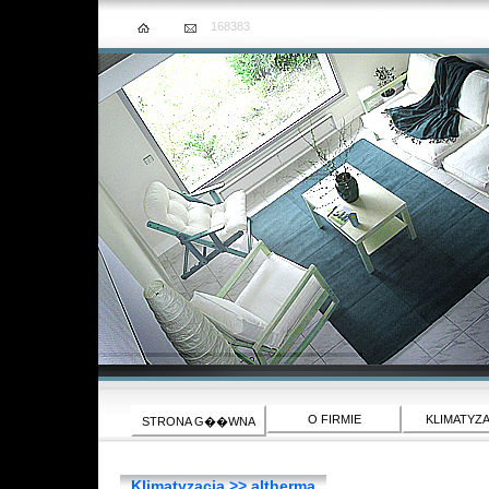
168383
O FIRMIE
KLIMATYZ
STRONA G��WNA
Klimatyzacja >> altherma